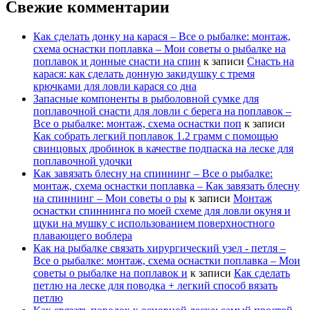
Свежие комментарии
Как сделать донку на карася – Все о рыбалке: монтаж,
схема оснастки поплавка – Мои советы о рыбалке на
поплавок и донные снасти на спин
к записи
Снасть на
карася: как сделать донную закидушку с тремя
крючками для ловли карася со дна
Запасные компоненты в рыболовной сумке для
поплавочной снасти для ловли с берега на поплавок –
Все о рыбалке: монтаж, схема оснастки поп
к записи
Как собрать легкий поплавок 1.2 грамм с помощью
свинцовых дробинок в качестве подпаска на леске для
поплавочной удочки
Как завязать блесну на спиннинг – Все о рыбалке:
монтаж, схема оснастки поплавка – Как завязать блесну
на спиннинг – Мои советы о ры
к записи
Монтаж
оснастки спиннинга по моей схеме для ловли окуня и
щуки на мушку с использованием поверхностного
плавающего воблера
Как на рыбалке связать хирургический узел - петля –
Все о рыбалке: монтаж, схема оснастки поплавка – Мои
советы о рыбалке на поплавок и
к записи
Как сделать
петлю на леске для поводка + легкий способ вязать
петлю