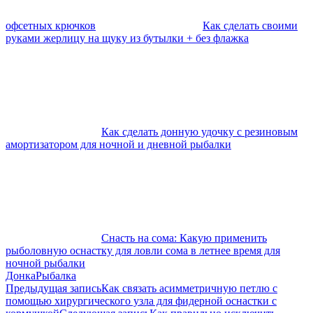
офсетных крючков
Как сделать своими
руками жерлицу на щуку из бутылки + без флажка
Как сделать донную удочку с резиновым
амортизатором для ночной и дневной рыбалки
Снасть на сома: Какую применить
рыболовную оснастку для ловли сома в летнее время для
ночной рыбалки
Донка
Рыбалка
Навигация
Предыдущая запись
Как связать асимметричную петлю с
помощью хирургического узла для фидерной оснастки с
по