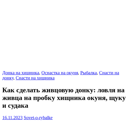
Донка на хищника
,
Оснастка на окуня
,
Рыбалка
,
Снасти на
донку
,
Снасти на хищника
Как сделать живцовую донку: ловля на
живца на пробку хищника окуня, щуку
и судака
16.11.2023
Sovet-o-rybalke