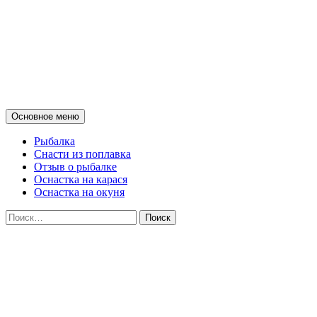
Мои советы о рыбалке на
поплавок и донные снасти на
спиннинг
Поиск
Перейти
Основное меню
к
содержимому
Рыбалка
Снасти из поплавка
Отзыв о рыбалке
Оснастка на карася
Оснастка на окуня
Найти: