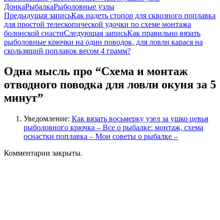
Донка
Рыбалка
Рыболовные узлы
Навигация
Предыдущая запись
Как надеть стопор для сквозного поплавка
для простой телескопической удочки по схеме монтажа
по
болонской снасти
Следующая запись
Как правильно вязать
записям
рыболовные крючки на один поводок, для ловли карася на
скользящий поплавок весом 4 грамм?
Одна мысль про “Схема и монтаж
отводного поводка для ловли окуня за 5
минут”
Уведомление:
Как вязать восьмерку узел за ушко цевья
рыболовного крючка – Все о рыбалке: монтаж, схема
оснастки поплавка – Мои советы о рыбалке –
Комментарии закрыты.