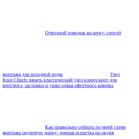
Отводной поводок на щуку: способ
монтажа для холодной воды
Узел
Knot Clinch: вязать классический узел клинч кнот для
вертлюга, застежки и ушко цевья офсетного крючка
Как правильно собрать по моей схеме
монтажа окуневую донку: донная оснастка на окуня