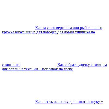
Как за ушко вертлюга или рыболовного
крючка вязать шнур для поводка для ловли хищника на
спиннинге
Как собрать удочку с живцом
для ловли на течении + поплавок на леске
Как вязать оснастку дроп-шот на щуку +