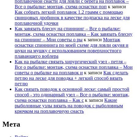
поплавочной снасти для ловли с берега на поплавок –
Все о рыбалке: монтаж, схема оснастки поп
к записи
Как собрать легкий поплавок 1.2 грамм с помощью
свинцовых дробинок в качестве подпаска на леске для
поплавочной удочки
Как завязать блесну на спиннинг – Все о рыбалке:
монтаж, схема оснастки поплавка – Как завязать блесну
на спиннинг – Мои советы о ры
к записи
Монтаж
оснастки спиннинга по моей схеме для ловли окуня и
щуки на мушку с использованием поверхностного
плавающего воблера
Как на рыбалке связать хирургический узел - петля –
Все о рыбалке: монтаж, схема оснастки поплавка – Мои
советы о рыбалке на поплавок и
к записи
Как сделать
петлю на леске для поводка + легкий способ вязать
петлю
Как связать поводок к основной леске: самый простой
способ - это одинарный узел – Все о рыбалке: монтаж,
схема оснастки поплавка – Как с
к записи
Какие
рыболовные узлы вязать на поводок с рыболовным
крючком на поплавочную снасть
Мета