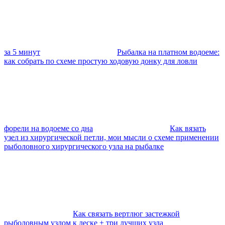
за 5 минут
Рыбалка на платном водоеме:
как собрать по схеме простую ходовую донку для ловли
форели на водоеме со дна
Как вязать
узел из хирургической петли, мои мысли о схеме применении
рыболовного хирургического узла на рыбалке
Как связать вертлюг застежкой
рыболовным узлом к леске + три лучших узла