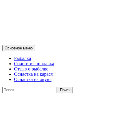
Мои советы о рыбалке на
поплавок и донные снасти на
спиннинг
Поиск
Перейти
Основное меню
к
содержимому
Рыбалка
Снасти из поплавка
Отзыв о рыбалке
Оснастка на карася
Оснастка на окуня
Найти: