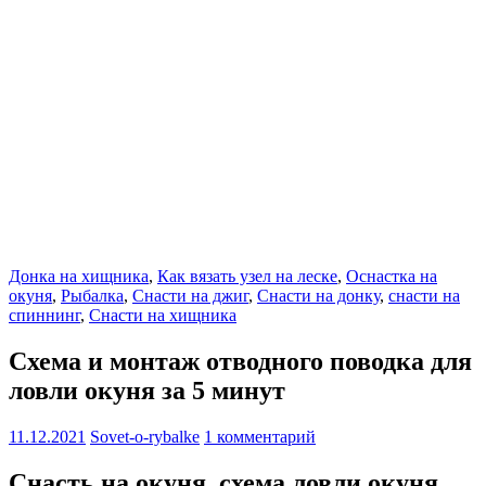
Донка на хищника
,
Как вязать узел на леске
,
Оснастка на
окуня
,
Рыбалка
,
Снасти на джиг
,
Снасти на донку
,
снасти на
спиннинг
,
Снасти на хищника
Схема и монтаж отводного поводка для
ловли окуня за 5 минут
11.12.2021
Sovet-o-rybalke
1 комментарий
Снасть на окуня, схема ловли окуня