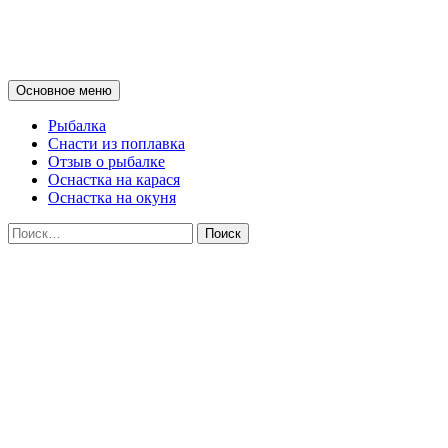
Мои советы о рыбалке на поп
Поиск
Перейти
Основное меню
к
содержимому
Рыбалка
Снасти из поплавка
Отзыв о рыбалке
Оснастка на карася
Оснастка на окуня
Найти: