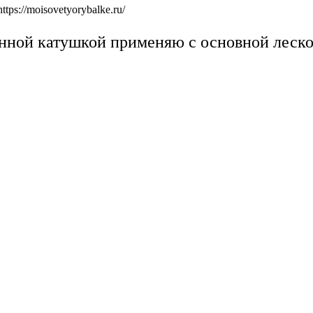
ps://moisovetyorybalke.ru/
онной катушкой применяю с основной леско