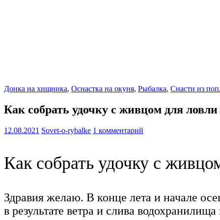
Донка на хищника
,
Оснастка на окуня
,
Рыбалка
,
Снасти из поп
Как собрать удочку с живцом для ловли
12.08.2021
Sovet-o-rybalke
1 комментарий
Как собрать удочку с живцо
Здравия желаю. В конце лета и начале осе
в результате ветра и слива водохранилищ