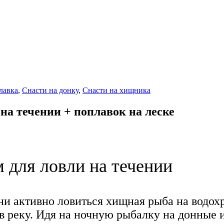
лавка
,
Снасти на донку
,
Снасти на хищника
 на течении + поплавок на леске
м для ловли на течении
ни активно ловиться хищная рыба на водох
а в реку. Идя на ночную рыбалку на донные