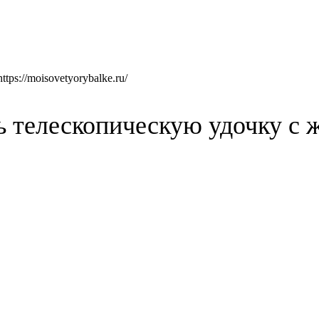
ps://moisovetyorybalke.ru/
ь телескопическую удочку с