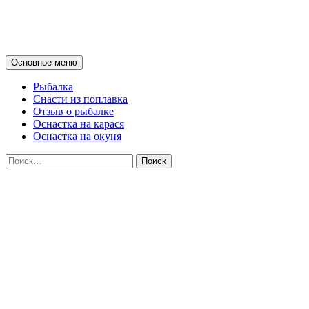
Мои советы о рыбалке на поп
Поиск
Перейти
Основное меню
к
содержимому
Рыбалка
Снасти из поплавка
Отзыв о рыбалке
Оснастка на карася
Оснастка на окуня
Найти: