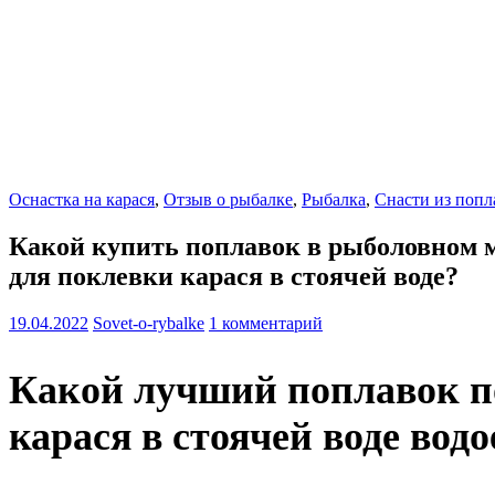
Оснастка на карася
,
Отзыв о рыбалке
,
Рыбалка
,
Снасти из попл
Какой купить поплавок в рыболовном ма
для поклевки карася в стоячей воде?
19.04.2022
Sovet-o-rybalke
1 комментарий
Какой лучший поплавок по
карася в стоячей воде вод