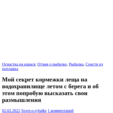
Оснастка на карася
,
Отзыв о рыбалке
,
Рыбалка
,
Снасти из
поплавка
Мой секрет кормежки леща на
водохранилище летом с берега и об
этом попробую высказать свои
размышления
02.02.2022
Sovet-o-rybalke
1 комментарий