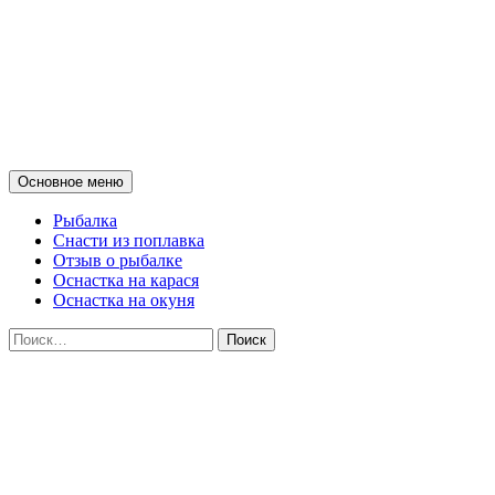
Мои советы о рыбалке на
поплавок и донные снасти на
спиннинг
Поиск
Перейти
Основное меню
к
содержимому
Рыбалка
Снасти из поплавка
Отзыв о рыбалке
Оснастка на карася
Оснастка на окуня
Найти: