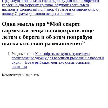
Навигация
Предыдущая запись
Как сделать донку для ловли морского
карася на два морских крючка
Следующая запись
Как
по
настроить уловистый поплавок 4 грамм и свинцовую груз
записям
оливку 7 грамм для ловли леща на течении
Одна мысль про “Мой секрет
кормежки леща на водохранилище
летом с берега и об этом попробую
высказать свои размышления”
Уведомление:
Как собрать легкую катушечную
поплавочную удочку для весенней рыбалки на карася и
окуня – Все о рыбалке: монтаж, схема оснастки
поплавка
Комментарии закрыты.