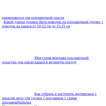
применяются для поплавочной снасти
Какой длины должен быть поводок на поплавочной удочке +
поводок на карася от 10-12 см до 15-25 см
Моя схема монтажа поплавочной
оснастки для ловли карася в ветреную погоду
Как собрать и настроить мотовильце с
запасом лесы для удочки с поплавком 1 грамм
поплавок
Рыбалка