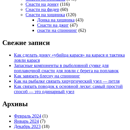
Снасти на донку
(116)
Снасти на фидер
(60)
Снасти на хищника
(120)
Донка на хищника
(43)
Снасти на джиг
(47)
снасти на спиннинг
(62)
Свежие записи
Как сделать донку «убийца карася» на карася и тактика
ловли карася
Запасные компоненты в рыболовной сумке для
поплавочной снасти для ловли с берега на поплавок
Как завязать блесну на спиннинг
Как на рыбалке связать хирургический узел — петля
Как связать поводок к основной леске: самый простой
способ — это одинарный узел
Архивы
Февраль 2024
(1)
Январь 2024
(7)
Декабрь 2023
(18)