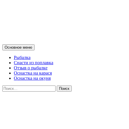
Мои советы о рыбалке на
поплавок и донные снасти на
спиннинг
Поиск
Перейти
Основное меню
к
содержимому
Рыбалка
Снасти из поплавка
Отзыв о рыбалке
Оснастка на карася
Оснастка на окуня
Найти: