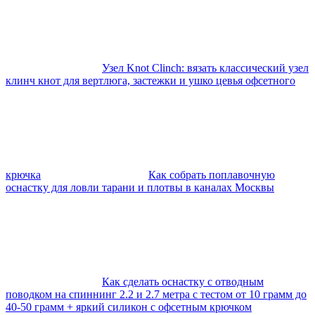
Узел Knot Clinch: вязать классический узел
клинч кнот для вертлюга, застежки и ушко цевья офсетного
крючка
Как собрать поплавочную
оснастку для ловли тарани и плотвы в каналах Москвы
Как сделать оснастку с отводным
поводком на спиннинг 2.2 и 2.7 метра с тестом от 10 грамм до
40-50 грамм + яркий силикон с офсетным крючком