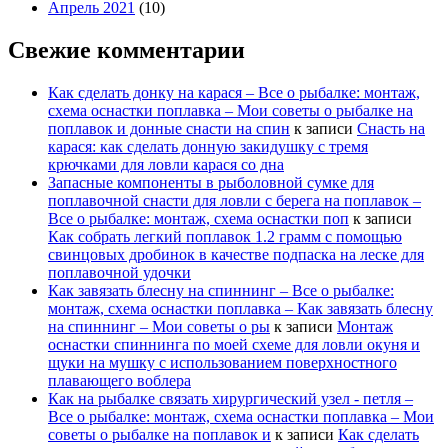
Апрель 2021
(10)
Свежие комментарии
Как сделать донку на карася – Все о рыбалке: монтаж,
схема оснастки поплавка – Мои советы о рыбалке на
поплавок и донные снасти на спин
к записи
Снасть на
карася: как сделать донную закидушку с тремя
крючками для ловли карася со дна
Запасные компоненты в рыболовной сумке для
поплавочной снасти для ловли с берега на поплавок –
Все о рыбалке: монтаж, схема оснастки поп
к записи
Как собрать легкий поплавок 1.2 грамм с помощью
свинцовых дробинок в качестве подпаска на леске для
поплавочной удочки
Как завязать блесну на спиннинг – Все о рыбалке:
монтаж, схема оснастки поплавка – Как завязать блесну
на спиннинг – Мои советы о ры
к записи
Монтаж
оснастки спиннинга по моей схеме для ловли окуня и
щуки на мушку с использованием поверхностного
плавающего воблера
Как на рыбалке связать хирургический узел - петля –
Все о рыбалке: монтаж, схема оснастки поплавка – Мои
советы о рыбалке на поплавок и
к записи
Как сделать