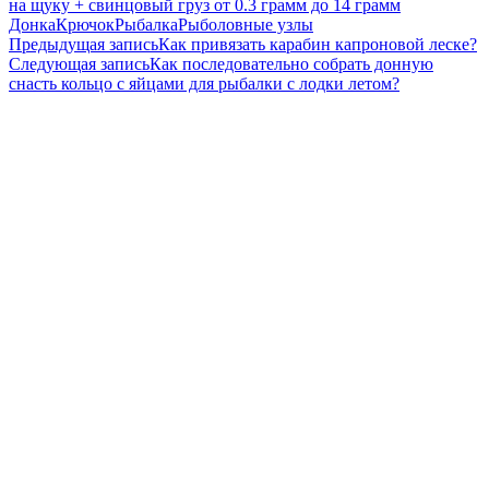
на щуку + свинцовый груз от 0.3 грамм до 14 грамм
Донка
Крючок
Рыбалка
Рыболовные узлы
Навигация
Предыдущая запись
Как привязать карабин капроновой леске?
Следующая запись
Как последовательно собрать донную
по
снасть кольцо с яйцами для рыбалки с лодки летом?
записям