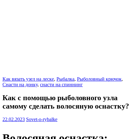
Как вязать узел на леске
,
Рыбалка
,
Рыболовный крючок
,
Снасти на донку
,
снасти на спиннинг
Как с помощью рыболовного узла
самому сделать волосяную оснастку?
22.02.2023
Sovet-o-rybalke
Волосяная оснастка: